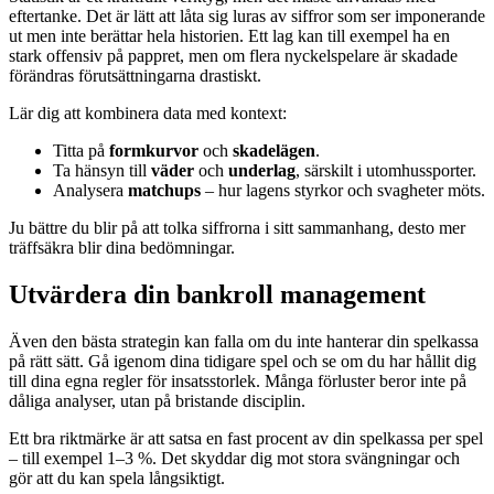
eftertanke. Det är lätt att låta sig luras av siffror som ser imponerande
ut men inte berättar hela historien. Ett lag kan till exempel ha en
stark offensiv på pappret, men om flera nyckelspelare är skadade
förändras förutsättningarna drastiskt.
Lär dig att kombinera data med kontext:
Titta på
formkurvor
och
skadelägen
.
Ta hänsyn till
väder
och
underlag
, särskilt i utomhussporter.
Analysera
matchups
– hur lagens styrkor och svagheter möts.
Ju bättre du blir på att tolka siffrorna i sitt sammanhang, desto mer
träffsäkra blir dina bedömningar.
Utvärdera din bankroll management
Även den bästa strategin kan falla om du inte hanterar din spelkassa
på rätt sätt. Gå igenom dina tidigare spel och se om du har hållit dig
till dina egna regler för insatsstorlek. Många förluster beror inte på
dåliga analyser, utan på bristande disciplin.
Ett bra riktmärke är att satsa en fast procent av din spelkassa per spel
– till exempel 1–3 %. Det skyddar dig mot stora svängningar och
gör att du kan spela långsiktigt.