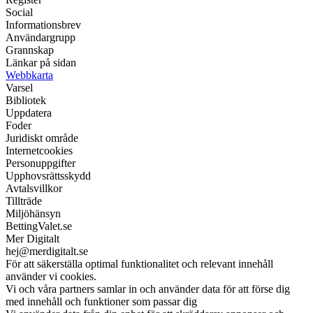
Social
Informationsbrev
Användargrupp
Grannskap
Länkar på sidan
Webbkarta
Varsel
Bibliotek
Uppdatera
Foder
Juridiskt område
Internetcookies
Personuppgifter
Upphovsrättsskydd
Avtalsvillkor
Tillträde
Miljöhänsyn
BettingValet.se
Mer Digitalt
hej@merdigitalt.se
För att säkerställa optimal funktionalitet och relevant innehåll
använder vi cookies.
Vi och våra partners samlar in och använder data för att förse dig
med innehåll och funktioner som passar dig