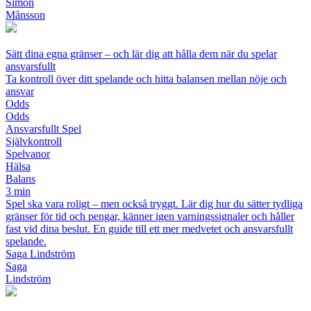
Simon
Månsson
Sätt dina egna gränser – och lär dig att hålla dem när du spelar
ansvarsfullt
Ta kontroll över ditt spelande och hitta balansen mellan nöje och
ansvar
Odds
Odds
Ansvarsfullt Spel
Självkontroll
Spelvanor
Hälsa
Balans
3 min
Spel ska vara roligt – men också tryggt. Lär dig hur du sätter tydliga
gränser för tid och pengar, känner igen varningssignaler och håller
fast vid dina beslut. En guide till ett mer medvetet och ansvarsfullt
spelande.
Saga Lindström
Saga
Lindström