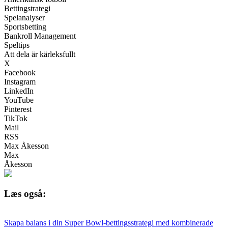
Bettingstrategi
Spelanalyser
Sportsbetting
Bankroll Management
Speltips
Att dela är kärleksfullt
X
Facebook
Instagram
LinkedIn
YouTube
Pinterest
TikTok
Mail
RSS
Max Åkesson
Max
Åkesson
Læs også:
Skapa balans i din Super Bowl-bettingsstrategi med kombinerade