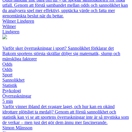
utfall. Genom att förstå sambandet mellan odds och sannolikhet kan
du analysera spel mer effektivt, upptäcka värde och fatta mer
genomtänkta beslut när du bettar.
Wilmer Lindgren
Wilmer
Lindgren
Varför sker överraskningar i sport? Sannolikhet förklarar det
Bakom sportens största skrällar döljer sig matematik, slump och
mänskliga faktorer
Odds
Odds
Sport
Sannolikhet
Statistik
Psykologi
Överraskningar
5 min
Varför vinner ibland det svagare laget, och hur kan en okänd
idrottare plötsligt ta medalj? Genom att förstå sannolikhet och
statistik kan vi se att sportens överraskningar inte är så mystiska som
de verkar – men just det gör dem ännu mer fascinerande.
Simon Månsson