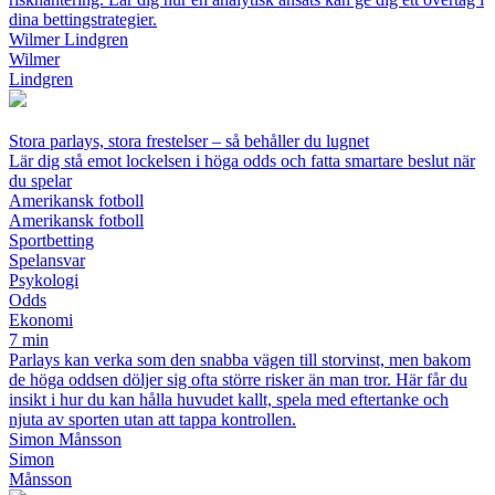
dina bettingstrategier.
Wilmer Lindgren
Wilmer
Lindgren
Stora parlays, stora frestelser – så behåller du lugnet
Lär dig stå emot lockelsen i höga odds och fatta smartare beslut när
du spelar
Amerikansk fotboll
Amerikansk fotboll
Sportbetting
Spelansvar
Psykologi
Odds
Ekonomi
7 min
Parlays kan verka som den snabba vägen till storvinst, men bakom
de höga oddsen döljer sig ofta större risker än man tror. Här får du
insikt i hur du kan hålla huvudet kallt, spela med eftertanke och
njuta av sporten utan att tappa kontrollen.
Simon Månsson
Simon
Månsson