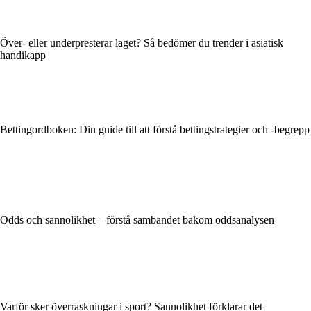
Över- eller underpresterar laget? Så bedömer du trender i asiatisk
handikapp
Bettingordboken: Din guide till att förstå bettingstrategier och -begrepp
Odds och sannolikhet – förstå sambandet bakom oddsanalysen
Varför sker överraskningar i sport? Sannolikhet förklarar det