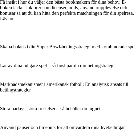
Få insikt i hur du väljer den bästa bookmakern för dina behov. E-
boken täcker faktorer som licenser, odds, användarupplevelse och
bonusar så att du kan hitta den perfekta matchningen för din spelresa.
Läs nu
Skapa balans i din Super Bowl-bettingsstrategi med kombinerade spel
Lär av dina tidigare spel – så finslipar du din bettingstrategi
Marknadsmekanismer i amerikansk fotboll: En analytisk ansats till
bettingstrategier
Stora parlays, stora frestelser – så behåller du lugnet
Använd pauser och timeouts för att omvärdera dina livebettingar