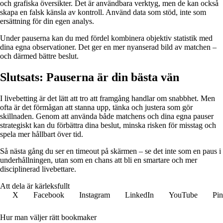
och grafiska översikter. Det är användbara verktyg, men de kan också
skapa en falsk känsla av kontroll. Använd data som stöd, inte som
ersättning för din egen analys.
Under pauserna kan du med fördel kombinera objektiv statistik med
dina egna observationer. Det ger en mer nyanserad bild av matchen –
och därmed bättre beslut.
Slutsats: Pauserna är din bästa vän
I livebetting är det lätt att tro att framgång handlar om snabbhet. Men
ofta är det förmågan att stanna upp, tänka och justera som gör
skillnaden. Genom att använda både matchens och dina egna pauser
strategiskt kan du förbättra dina beslut, minska risken för misstag och
spela mer hållbart över tid.
Så nästa gång du ser en timeout på skärmen – se det inte som en paus i
underhållningen, utan som en chans att bli en smartare och mer
disciplinerad livebettare.
Att dela är kärleksfullt
X
Facebook
Instagram
LinkedIn
YouTube
Pin
Hur man väljer rätt bookmaker