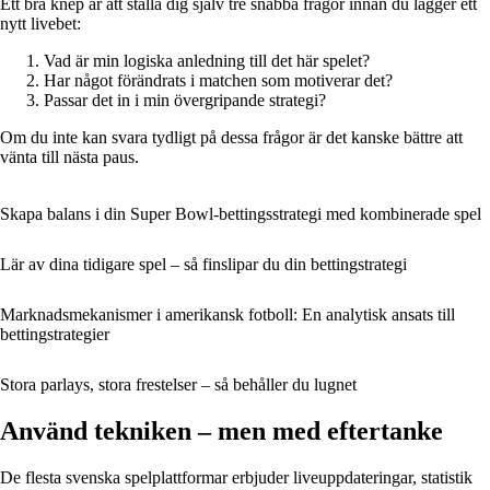
Ett bra knep är att ställa dig själv tre snabba frågor innan du lägger ett
nytt livebet:
Vad är min logiska anledning till det här spelet?
Har något förändrats i matchen som motiverar det?
Passar det in i min övergripande strategi?
Om du inte kan svara tydligt på dessa frågor är det kanske bättre att
vänta till nästa paus.
Skapa balans i din Super Bowl-bettingsstrategi med kombinerade spel
Lär av dina tidigare spel – så finslipar du din bettingstrategi
Marknadsmekanismer i amerikansk fotboll: En analytisk ansats till
bettingstrategier
Stora parlays, stora frestelser – så behåller du lugnet
Använd tekniken – men med eftertanke
De flesta svenska spelplattformar erbjuder liveuppdateringar, statistik