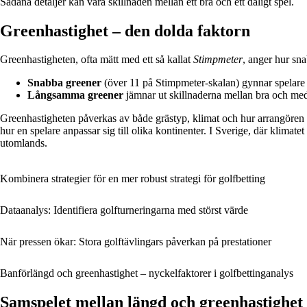
Sådana detaljer kan vara skillnaden mellan ett bra och ett dåligt spel.
Greenhastighet – den dolda faktorn
Greenhastigheten, ofta mätt med ett så kallat
Stimpmeter
, anger hur sna
Snabba greener
(över 11 på Stimpmeter-skalan) gynnar spelare m
Långsamma greener
jämnar ut skillnaderna mellan bra och medel
Greenhastigheten påverkas av både grästyp, klimat och hur arrangören 
hur en spelare anpassar sig till olika kontinenter. I Sverige, där klimat
utomlands.
Kombinera strategier för en mer robust strategi för golfbetting
Dataanalys: Identifiera golfturneringarna med störst värde
När pressen ökar: Stora golftävlingars påverkan på prestationer
Banförlängd och greenhastighet – nyckelfaktorer i golfbettinganalys
Samspelet mellan längd och greenhastighet