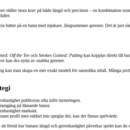
 ställer stora krav på både längd och precision – en kombination som 
allet.
tera bättre på en bana med mjukare, långsammare greener. Det är just 
ned: Off the Tee
och
Strokes Gained: Putting
kan kopplas direkt till ba
ror kan dra nytta av snabba greener.
 kan man skapa en mer exakt modell för sannolika utfall. Många profes
tegi
enhastighet publiceras ofta inför turneringen.
 framgång på liknande banor.
enhastighet markant.
nans profil men oddset inte speglar det, kan det finnas spelvärde.
 att förstå hur banans längd och greenhastighet påverkar spelet kan du 