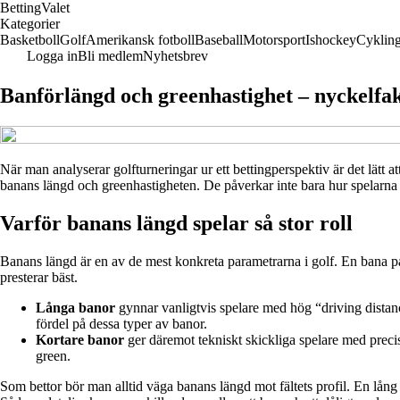
Betting
Valet
Kategorier
Basketboll
Golf
Amerikansk fotboll
Baseball
Motorsport
Ishockey
Cyklin
Logga in
Bli medlem
Nyhetsbrev
Banförlängd och greenhastighet – nyckelfak
När man analyserar golfturneringar ur ett bettingperspektiv är det lätt a
banans längd och greenhastigheten. De påverkar inte bara hur spelarn
Varför banans längd spelar så stor roll
Banans längd är en av de mest konkreta parametrarna i golf. En bana p
presterar bäst.
Långa banor
gynnar vanligtvis spelare med hög “driving distan
fördel på dessa typer av banor.
Kortare banor
ger däremot tekniskt skickliga spelare med preci
green.
Som bettor bör man alltid väga banans längd mot fältets profil. En lång