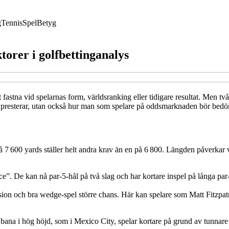
g
Tennis
Spel
Betyg
torer i golfbettinganalys
tt fastna vid spelarnas form, världsranking eller tidigare resultat. Men 
a presterar, utan också hur man som spelare på oddsmarknaden bör bedö
å 7 600 yards ställer helt andra krav än en på 6 800. Längden påverkar
ce”. De kan nå par-5-hål på två slag och har kortare inspel på långa 
sion och bra wedge-spel större chans. Här kan spelare som Matt Fitzpatr
 bana i hög höjd, som i Mexico City, spelar kortare på grund av tunnare