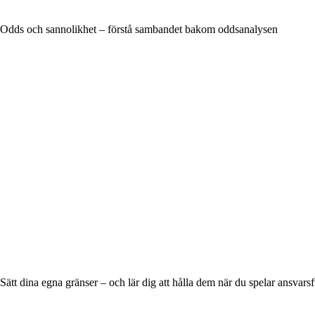
Odds och sannolikhet – förstå sambandet bakom oddsanalysen
Sätt dina egna gränser – och lär dig att hålla dem när du spelar ansvarsf