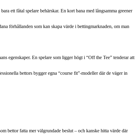
bara ett fåtal spelare behärskar. En kort bana med långsamma greener
sådana förhållanden som kan skapa värde i bettingmarknaden, om man
nans egenskaper. En spelare som ligger högt i “Off the Tee” tenderar att
sionella bettors bygger egna “course fit”-modeller där de väger in
som bettor fatta mer välgrundade beslut – och kanske hitta värde där