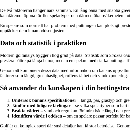
De två faktorerna hänger nära samman. En lång bana med snabba greener
kan däremot öppna för fler spelartyper och därmed öka osäkerheten i utf
En spelare som normalt har problem med puttningen kan plötsligt pres
upptäcker dem innan oddsen justeras.
Data och statistik i praktiken
Modern golfanalys bygger i hög grad på data. Statistik som
Strokes Gai
prestera bättre på långa banor, medan en spelare med starka putting-siff
Genom att kombinera dessa data med information om banans uppsättning
faktorer som längd, greenhastighet, ruffens täthet och vindexponering.
Så använder du kunskapen i din bettingstra
Undersök banans specifikationer
– längd, par, grästyp och gre
Jämför med tidigare tävlingar
– se vilka spelartyper som haft
Beakta vädret
– vind och regn kan förändra både längd och gre
Identifiera värde i oddsen
– om en spelare passar perfekt för ba
Golf är en komplex sport där små detaljer kan få stor betydelse. Genom